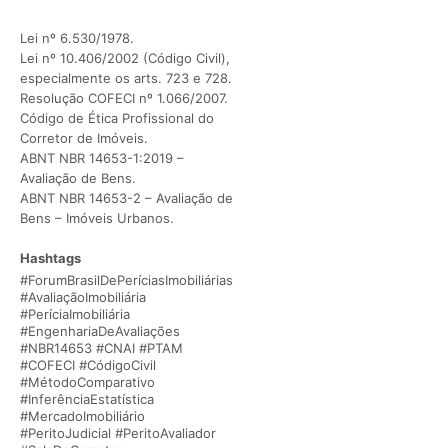
Lei nº 6.530/1978.
Lei nº 10.406/2002 (Código Civil),
especialmente os arts. 723 e 728.
Resolução COFECI nº 1.066/2007.
Código de Ética Profissional do
Corretor de Imóveis.
ABNT NBR 14653-1:2019 –
Avaliação de Bens.
ABNT NBR 14653-2 – Avaliação de
Bens – Imóveis Urbanos.
Hashtags
#ForumBrasilDePeríciasImobiliárias
#AvaliaçãoImobiliária
#PeríciaImobiliária
#EngenhariaDeAvaliações
#NBR14653 #CNAI #PTAM
#COFECI #CódigoCivil
#MétodoComparativo
#InferênciaEstatística
#MercadoImobiliário
#PeritoJudicial #PeritoAvaliador