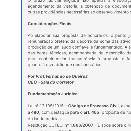
O prazo judicial engloba não apenas a elabor
agendamento da vistoria, a obtenção de documen
outras providências necessárias ao desenvolvimento d
Considerações Finais
Ao elaborar sua proposta de honorários, o perito 
remuneração pretendida decorre da soma das ativid
produção de um laudo confiável e fundamentado. A 
das horas técnicas, acompanhada da descrição das
para conferir maior transparência à proposta e fa
quanto à razoabilidade dos honorários.
Por Prof. Fernando de Queiroz
CEO – Sala do Corretor
Fundamentação Jurídica
Lei nº 13.105/2015 –
Código de Processo Civil
, espe
a 480
, com destaque para o
art. 465
(proposta de ho
do laudo pericial).
Resolução COFECI nº
1.066/2007
– Dispõe sobre o P