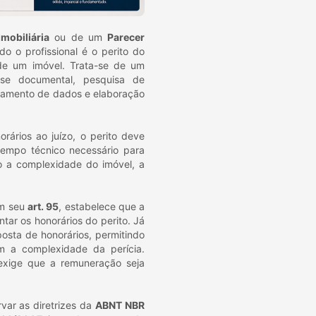
mobiliária
ou de um
Parecer
o o profissional é o perito do
 de um imóvel. Trata-se de um
lise documental, pesquisa de
atamento de dados e elaboração
rários ao juízo, o perito deve
tempo técnico necessário para
o a complexidade do imóvel, a
em seu
art. 95
, estabelece que a
tar os honorários do perito. Já
posta de honorários, permitindo
m a complexidade da perícia.
 exige que a remuneração seja
var as diretrizes da
ABNT NBR