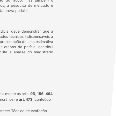
ação do laudo, mas também o
tos, a pesquisa de mercado e
a prova pericial.
judicial deve demonstrar que a
ades técnicas indispensáveis à
apresentação de uma estimativa
 etapas da perícia, contribui
cilita a análise do magistrado
cialmente os arts.
95
,
156
,
464
norários) e
art. 473
(conteúdo
arecer Técnico de Avaliação