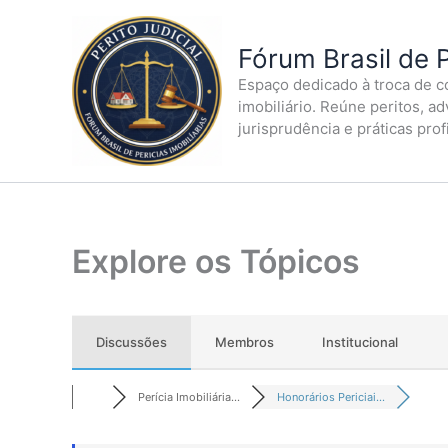
Ir
para
Fórum Brasil de P
o
Espaço dedicado à troca de co
conteúdo
imobiliário. Reúne peritos, a
jurisprudência e práticas prof
Explore os Tópicos
Discussões
Membros
Institucional
Perícia Imobiliária...
Honorários Periciai...