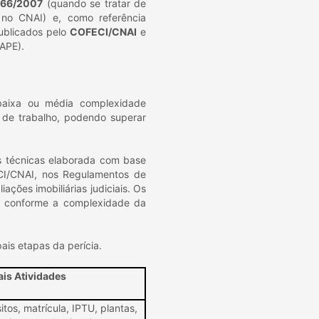
066/2007
(quando se tratar de
 no CNAI) e, como referência
blicados pelo
COFECI/CNAI
e
BAPE).
e baixa ou média complexidade
de trabalho, podendo superar
as técnicas elaborada com base
CI/CNAI, nos Regulamentos de
ações imobiliárias judiciais. Os
ar conforme a complexidade da
ais etapas da perícia.
ais Atividades
tos, matrícula, IPTU, plantas,