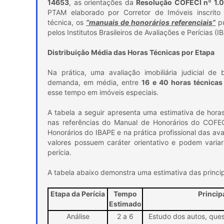
14653
, as orientações da
Resolução COFECI nº 1.
PTAM elaborado por Corretor de Imóveis inscrito
técnica, os
“manuais de honorários referenciais”
pu
pelos Institutos Brasileiros de Avaliações e Perícias (I
Distribuição Média das Horas Técnicas por Etapa
Na prática, uma avaliação imobiliária judicial d
demanda, em média, entre
16 e 40 horas técnicas
esse tempo em imóveis especiais.
A tabela a seguir apresenta uma estimativa de hor
nas referências do Manual de Honorários do COFE
Honorários do IBAPE e na prática profissional das avali
valores possuem caráter orientativo e podem vari
perícia.
A tabela abaixo demonstra uma estimativa das princip
Etapa da Perícia
Tempo
Princip
Estimado
Análise
2 a 6
Estudo dos autos, quesi