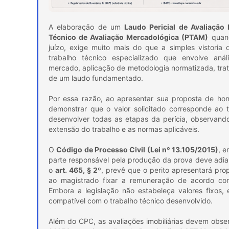
A elaboração de um
Laudo Pericial de Avaliação I
Técnico de Avaliação Mercadológica (PTAM)
quand
juízo, exige muito mais do que a simples vistoria
trabalho técnico especializado que envolve aná
mercado, aplicação de metodologia normatizada, tr
de um laudo fundamentado.
Por essa razão, ao apresentar sua proposta de hono
demonstrar que o valor solicitado corresponde ao 
desenvolver todas as etapas da perícia, observand
extensão do trabalho e as normas aplicáveis.
O
Código de Processo Civil (Lei nº 13.105/2015)
, 
parte responsável pela produção da prova deve adian
o
art. 465, § 2º
, prevê que o perito apresentará pro
ao magistrado fixar a remuneração de acordo co
Embora a legislação não estabeleça valores fixos,
compatível com o trabalho técnico desenvolvido.
Além do CPC, as avaliações imobiliárias devem obser