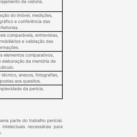
nejamento da vistoria.
eção do imóvel, medições,
gráfico e conferência das
feitorias.
is comparáveis, entrevistas,
imobiliários e validação das
ormações.
 elementos comparativos,
s e elaboração da memória de
cálculo.
 técnico, anexos, fotografias,
spostas aos quesitos.
plexidade da perícia.
?
ena parte do trabalho pericial.
ntelectuais necessárias para
.