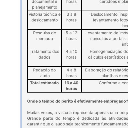
documental e
horas
certidões e pla
planejamento
Vistoria técnica e
3 a 8
Deslocamento, insp
deslocamento
horas
levantamento foto
ben
Pesquisa de
5 a 12
Levantamento de imóve
mercado
horas
consultas a portais 
inf
Tratamento dos
4 a 10
Homogeneização dos
dados
horas
cálculos estatístico
Redação do
4 a 8
Elaboração do relatório
laudo
horas
planilhas e re
Total estimado
16 a 40
Conforme a com
horas
Onde o tempo do perito é efetivamente empregado
Muitas vezes, a vistoria representa apenas uma pequ
Grande parte do tempo é dedicada às atividades i
garantir que o laudo seja tecnicamente fundamentado