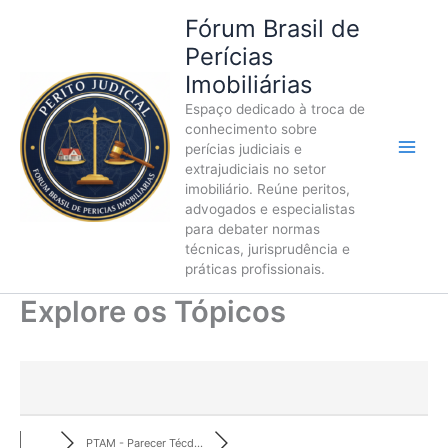
Ir
Fórum Brasil de
para
Perícias
o
Imobiliárias
conteúdo
Espaço dedicado à troca de
conhecimento sobre
perícias judiciais e
extrajudiciais no setor
imobiliário. Reúne peritos,
advogados e especialistas
para debater normas
técnicas, jurisprudência e
práticas profissionais.
Explore os Tópicos
PTAM - Parecer Técd...