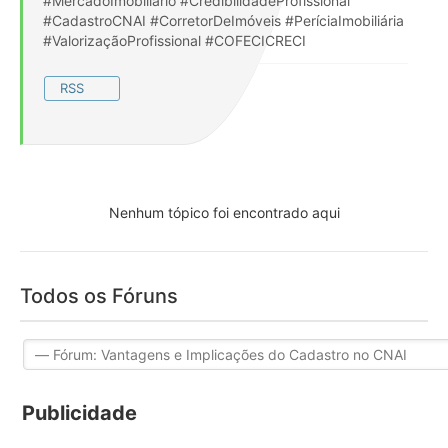
#MercadoImobiliário #CredibilidadeProfissional
#CadastroCNAI #CorretorDeImóveis #PeríciaImobiliária
#ValorizaçãoProfissional #COFECICRECI
RSS
Nenhum tópico foi encontrado aqui
Todos os Fóruns
Publicidade