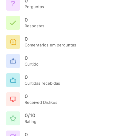
0
Perguntas
0
Respostas
0
Comentários em perguntas
0
Curtido
0
Curtidas recebidas
0
Received Dislikes
0/10
Rating
0