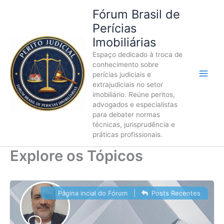
Ir
Fórum Brasil de
para
Perícias
o
Imobiliárias
conteúdo
Espaço dedicado à troca de
conhecimento sobre
perícias judiciais e
extrajudiciais no setor
imobiliário. Reúne peritos,
advogados e especialistas
para debater normas
técnicas, jurisprudência e
práticas profissionais.
Explore os Tópicos
Página incial do Fórum
|
Posts Recentes