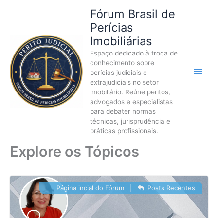
Ir
Fórum Brasil de
para
Perícias
o
Imobiliárias
conteúdo
Espaço dedicado à troca de
conhecimento sobre
perícias judiciais e
extrajudiciais no setor
imobiliário. Reúne peritos,
advogados e especialistas
para debater normas
técnicas, jurisprudência e
práticas profissionais.
Explore os Tópicos
Página incial do Fórum
|
Posts Recentes