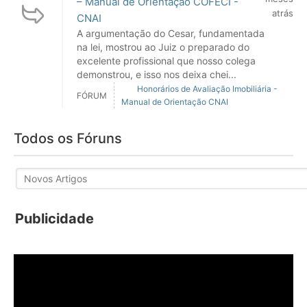
– Manual de Orientação COFECI -
atrás
CNAI
A argumentação do Cesar, fundamentada
na lei, mostrou ao Juiz o preparado do
excelente profissional que nosso colega
demonstrou, e isso nos deixa chei...
Honorários de Avaliação Imobiliária -
FÓRUM
Manual de Orientação CNAI
Todos os Fóruns
Publicidade